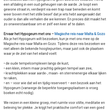
een afdaling in een oud geheugen van de aarde. Je loopt een
gewone straat in, verdwijnt via een trap naar beneden en komt
weer boven met het stille besef dat je iets hebt aangeraakt dat
ouder is dan alle verhalen die we kennen. En precies dát maakt het
zo onweerstaanbaar om er zelf een keer af te dalen.
Ervaar het Hypogeum met ons –
Magische reis naar Malta & Gozo
Als je het Hypogeum wilt bezoeken, kun je met ons mee op de
Magische reis naar Malta en Gozo. Tijdens deze reis bezoeken we
niet alleen de bekende hoogtepunten, maar juist ook de plaatsen
waar je de ziel van het eiland voelt:
• de oude tempelcomplexen langs de kust,
• een klein, intiem maar prachtig gelegen tempel aan zee,
• krachtplekken waar aarde-, maan- en sterrenenergie elkaar lijken
te raken,
• en – voor wie dat wil en tijdig reserveert – een bezoek aan het
Hypogeum (vanwege de beperkte toegangsplaatsen is vroeg
boeken echt nodig).
We reizen in een kleine groep, met ruimte voor stilte, meditatie en
beleving ter plekke. Je krijgt het praktische comfort van een goed