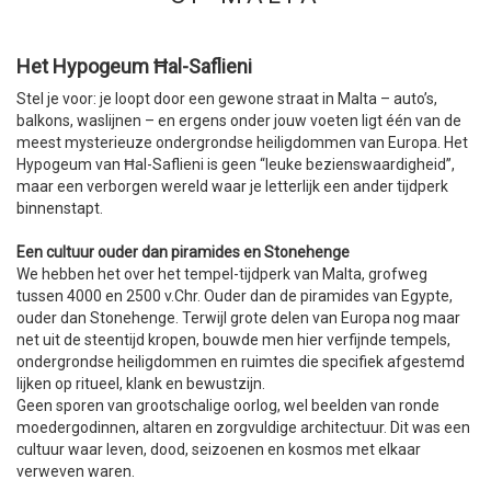
Het Hypogeum Ħal-Saflieni
Stel je voor: je loopt door een gewone straat in Malta – auto’s,
balkons, waslijnen – en ergens onder jouw voeten ligt één van de
meest mysterieuze ondergrondse heiligdommen van Europa. Het
Hypogeum van Ħal-Saflieni is geen “leuke bezienswaardigheid”,
maar een verborgen wereld waar je letterlijk een ander tijdperk
binnenstapt.
Een cultuur ouder dan piramides en Stonehenge
We hebben het over het tempel-tijdperk van Malta, grofweg
tussen 4000 en 2500 v.Chr. Ouder dan de piramides van Egypte,
ouder dan Stonehenge. Terwijl grote delen van Europa nog maar
net uit de steentijd kropen, bouwde men hier verfijnde tempels,
ondergrondse heiligdommen en ruimtes die specifiek afgestemd
lijken op ritueel, klank en bewustzijn.
Geen sporen van grootschalige oorlog, wel beelden van ronde
moedergodinnen, altaren en zorgvuldige architectuur. Dit was een
cultuur waar leven, dood, seizoenen en kosmos met elkaar
verweven waren.