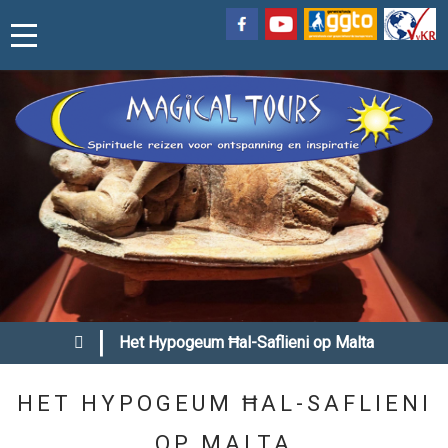
|
Het Hypogeum Ħal-Saflieni op Malta
HET HYPOGEUM ĦAL-SAFLIENI
OP MALTA