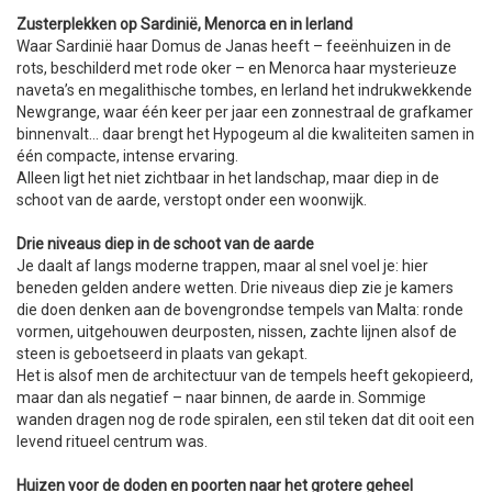
Zusterplekken op Sardinië, Menorca en in Ierland
Waar Sardinië haar Domus de Janas heeft – feeënhuizen in de
rots, beschilderd met rode oker – en Menorca haar mysterieuze
naveta’s en megalithische tombes, en Ierland het indrukwekkende
Newgrange, waar één keer per jaar een zonnestraal de grafkamer
binnenvalt… daar brengt het Hypogeum al die kwaliteiten samen in
één compacte, intense ervaring.
Alleen ligt het niet zichtbaar in het landschap, maar diep in de
schoot van de aarde, verstopt onder een woonwijk.
Drie niveaus diep in de schoot van de aarde
Je daalt af langs moderne trappen, maar al snel voel je: hier
beneden gelden andere wetten. Drie niveaus diep zie je kamers
die doen denken aan de bovengrondse tempels van Malta: ronde
vormen, uitgehouwen deurposten, nissen, zachte lijnen alsof de
steen is geboetseerd in plaats van gekapt.
Het is alsof men de architectuur van de tempels heeft gekopieerd,
maar dan als negatief – naar binnen, de aarde in. Sommige
wanden dragen nog de rode spiralen, een stil teken dat dit ooit een
levend ritueel centrum was.
Huizen voor de doden en poorten naar het grotere geheel