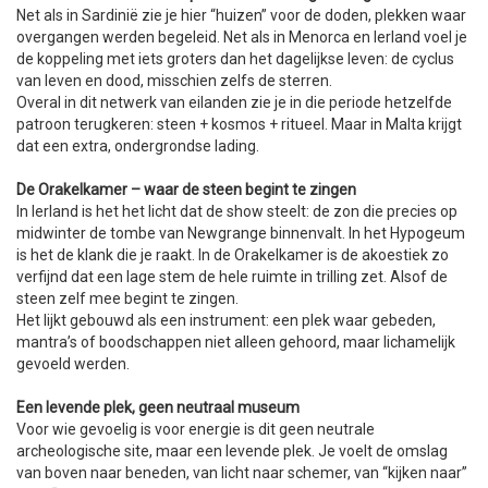
Net als in Sardinië zie je hier “huizen” voor de doden, plekken waar
overgangen werden begeleid. Net als in Menorca en Ierland voel je
de koppeling met iets groters dan het dagelijkse leven: de cyclus
van leven en dood, misschien zelfs de sterren.
Overal in dit netwerk van eilanden zie je in die periode hetzelfde
patroon terugkeren: steen + kosmos + ritueel. Maar in Malta krijgt
dat een extra, ondergrondse lading.
De Orakelkamer – waar de steen begint te zingen
In Ierland is het het licht dat de show steelt: de zon die precies op
midwinter de tombe van Newgrange binnenvalt. In het Hypogeum
is het de klank die je raakt. In de Orakelkamer is de akoestiek zo
verfijnd dat een lage stem de hele ruimte in trilling zet. Alsof de
steen zelf mee begint te zingen.
Het lijkt gebouwd als een instrument: een plek waar gebeden,
mantra’s of boodschappen niet alleen gehoord, maar lichamelijk
gevoeld werden.
Een levende plek, geen neutraal museum
Voor wie gevoelig is voor energie is dit geen neutrale
archeologische site, maar een levende plek. Je voelt de omslag
van boven naar beneden, van licht naar schemer, van “kijken naar”