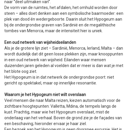
naar “deel uitmaken van”.
De vorm van de ruimtes, het afdalen, het omhuld worden door
steen – alles doet denken aan een symbolische baarmoeder: een
plek van dood én wedergeboorte. Daarin sluit het Hypogeum aan
bij de ondergrondse graven van Sardinië en de megalithische
tombes van Menorca, maar de intensiteit hier is uniek.
Een oud netwerk van wijsheidseilanden
Als je de grotere lijn ziet – Sardinië, Menorca, Ierland, Malta – dan
wordt duidelijk dat dit geen losse plekken zijn, maar knooppunten
in een oud netwerk van wijsheid. Eilanden waar mensen
duizenden jaren geleden al voelden dat er meer is dan wat je met
het blote oog ziet.
Het Hypogeum is in dat netwerk de ondergrondse poort: niet
gericht op spektakel, maar op innerlijke resonantie.
Waarom je het Hypogeum niet wilt overslaan
Veel mensen die naar Malta reizen, kiezen automatisch voor de
zichtbare hoogtepunten: Valletta, Mdina, de tempels langs de
kust. Prachtig, maar wie het Hypogeum overslaat, mist de
onderlaag van het verhaal. Boven de grond zie je de façades van
een beschaving; hieronder ervaar je haar ziel.
Een bezoek aan het Hypogeum is geen doorsnee excursie. Het is