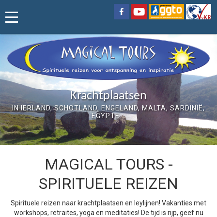
Vier het leven en geniet!
Krachtplaatsen
IN IERLAND, SCHOTLAND, ENGELAND, MALTA, SARDINIË,
VERRIJK JEZELF MET EEN SPIRITUELE BOOST! ONZE
REIZEN ZIJN EEN FEEST VOOR LICHAAM, HART EN ZIEL!
EGYPTE...
MAGICAL TOURS -
SPIRITUELE REIZEN
Spirituele reizen naar krachtplaatsen en leylijnen! Vakanties met
workshops, retraites, yoga en meditaties! De tijd is rijp, geef nu