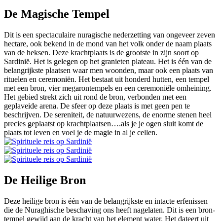
De Magische Tempel
Dit is een spectaculaire nuragische nederzetting van ongeveer zeven
hectare, ook bekend in de mond van het volk onder de naam plaats
van de heksen. Deze krachtplaats is de grootste in zijn soort op
Sardinië. Het is gelegen op het granieten plateau. Het is één van de
belangrijkste plaatsen waar men woonden, maar ook een plaats van
rituelen en ceremoniën. Het bestaat uit honderd hutten, een tempel
met een bron, vier megarontempels en een ceremoniële omheining.
Het gebied strekt zich uit rond de bron, verbonden met een
geplaveide arena. De sfeer op deze plaats is met geen pen te
beschrijven. De sereniteit, de natuurwezens, de enorme stenen heel
precies geplaatst op krachtplaatsen….als je je ogen sluit komt de
plaats tot leven en voel je de magie in al je cellen.
De Heilige Bron
Deze heilige bron is één van de belangrijkste en intacte erfenissen
die de Nuraghische beschaving ons heeft nagelaten. Dit is een bron-
tempel gewijd aan de kracht van het element water. Het dateert uit