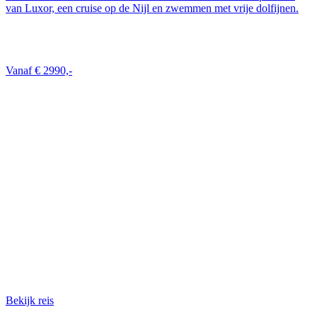
van Luxor, een cruise op de Nijl en zwemmen met vrije dolfijnen.
Vanaf € 2990,-
Bekijk reis