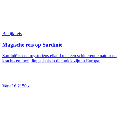
Bekijk reis
Magische reis op Sardinië
Sardinië is een mysterieus eiland met een schitterende natuur en
kracht- en inwijdingsplaatsen die uniek zijn in Europa.
Vanaf € 2150,-