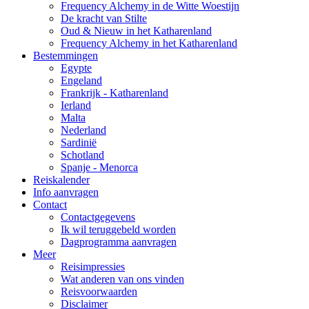
Frequency Alchemy in de Witte Woestijn
De kracht van Stilte
Oud & Nieuw in het Katharenland
Frequency Alchemy in het Katharenland
Bestemmingen
Egypte
Engeland
Frankrijk - Katharenland
Ierland
Malta
Nederland
Sardinië
Schotland
Spanje - Menorca
Reiskalender
Info aanvragen
Contact
Contactgegevens
Ik wil teruggebeld worden
Dagprogramma aanvragen
Meer
Reisimpressies
Wat anderen van ons vinden
Reisvoorwaarden
Disclaimer