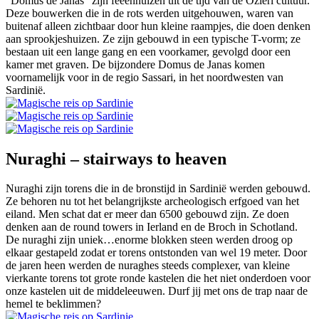
"Domus de Janas" zijn feeënhuizen uit de tijd van de Ozieri cultuur.
Deze bouwerken die in de rots werden uitgehouwen, waren van
buitenaf alleen zichtbaar door hun kleine raampjes, die doen denken
aan sprookjeshuizen. Ze zijn gebouwd in een typische T-vorm; ze
bestaan uit een lange gang en een voorkamer, gevolgd door een
kamer met graven. De bijzondere Domus de Janas komen
voornamelijk voor in de regio Sassari, in het noordwesten van
Sardinië.
Nuraghi – stairways to heaven
Nuraghi zijn torens die in de bronstijd in Sardinië werden gebouwd.
Ze behoren nu tot het belangrijkste archeologisch erfgoed van het
eiland. Men schat dat er meer dan 6500 gebouwd zijn. Ze doen
denken aan de round towers in Ierland en de Broch in Schotland.
De nuraghi zijn uniek…enorme blokken steen werden droog op
elkaar gestapeld zodat er torens ontstonden van wel 19 meter. Door
de jaren heen werden de nuraghes steeds complexer, van kleine
vierkante torens tot grote ronde kastelen die het niet onderdoen voor
onze kastelen uit de middeleeuwen. Durf jij met ons de trap naar de
hemel te beklimmen?