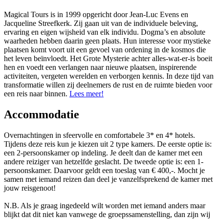
Magical Tours is in 1999 opgericht door Jean-Luc Evens en
Jacqueline Streefkerk. Zij gaan uit van de individuele beleving,
ervaring en eigen wijsheid van elk individu. Dogma’s en absolute
waarheden hebben daarin geen plaats. Hun interesse voor mystieke
plaatsen komt voort uit een gevoel van ordening in de kosmos die
het leven beïnvloedt. Het Grote Mysterie achter alles-wat-er-is boeit
hen en voedt een verlangen naar nieuwe plaatsen, inspirerende
activiteiten, vergeten werelden en verborgen kennis. In deze tijd van
transformatie willen zij deelnemers de rust en de ruimte bieden voor
een reis naar binnen.
Lees meer!
Accommodatie
Overnachtingen in sfeervolle en comfortabele 3* en 4* hotels.
Tijdens deze reis kun je kiezen uit 2 type kamers. De eerste optie is:
een 2-persoonskamer op indeling. Je deelt dan de kamer met een
andere reiziger van hetzelfde geslacht. De tweede optie is: een 1-
persoonskamer. Daarvoor geldt een toeslag van € 400,-. Mocht je
samen met iemand reizen dan deel je vanzelfsprekend de kamer met
jouw reisgenoot!
N.B. Als je graag ingedeeld wilt worden met iemand anders maar
blijkt dat dit niet kan vanwege de groepssamenstelling, dan zijn wij