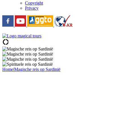
Copyright
Privacy
donut_large
Home
|
Magische reis op Sardinië