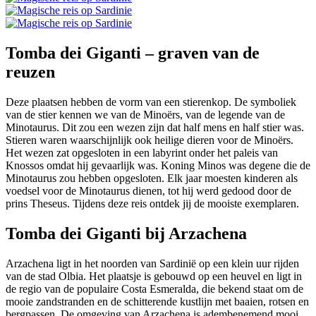
Tomba dei Giganti – graven van de
reuzen
Deze plaatsen hebben de vorm van een stierenkop. De symboliek
van de stier kennen we van de Minoërs, van de legende van de
Minotaurus. Dit zou een wezen zijn dat half mens en half stier was.
Stieren waren waarschijnlijk ook heilige dieren voor de Minoërs.
Het wezen zat opgesloten in een labyrint onder het paleis van
Knossos omdat hij gevaarlijk was. Koning Minos was degene die de
Minotaurus zou hebben opgesloten. Elk jaar moesten kinderen als
voedsel voor de Minotaurus dienen, tot hij werd gedood door de
prins Theseus. Tijdens deze reis ontdek jij de mooiste exemplaren.
Tomba dei Giganti bij Arzachena
Arzachena ligt in het noorden van Sardinië op een klein uur rijden
van de stad Olbia. Het plaatsje is gebouwd op een heuvel en ligt in
de regio van de populaire Costa Esmeralda, die bekend staat om de
mooie zandstranden en de schitterende kustlijn met baaien, rotsen en
bergpassen. De omgeving van Arzachena is adembenemend mooi.