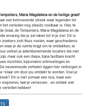
Tempeliers, Maria Magdalena en de heilige graal!
naar een betoverende streek waar legenden tot
 het verleden nog steeds voelbaar is. Hier, te
e Graal, de Tempeliers, Maria Magdalena en de
 ervaring die je zal raken tot in je ziel. Dit is
n zoekers zich thuis voelen, waar geschiedenis
n waar je de ruimte krijgt om te ontdekken, te
nibus verken je adembenemende locaties die niet
ijn, maar ook een diepe, bijna tastbare kracht
ieuwe inzichten, bijzondere ontmoetingen en
De eeuwenoude verhalen liggen hier verborgen in
lte—klaar om door jou ontdekt te worden. Voel je
eek? Dit is niet zomaar een reis, maar een
je inspireren, laat je verrassen… en ontdek wat
e vertellen hebben!
ATS