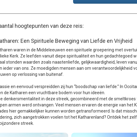
aantal hoogtepunten van deze reis:
atharen: Een Spirituele Beweging van Liefde en Vrijheid
tharen waren in de Middeleeuwen een spirituele groepering met overtuig
lieke Kerk. Ze leefden vanuit diepe spiritualiteit en hun gedachtegoed
aal stonden waarden zoals naastenliefde, gelijkwaardigheid, leven vanu
in ieder van ons. Ze moedigden mensen aan om verantwoordelijkheid vo
ouwen op verlossing van buitenaf.
ssie en eenvoud verspreidden zij hun “boodschap van liefde.” In Occitanië
n de Katharen een vruchtbare bodem voor hun ideeën.
ije denkersmentaliteit in deze streek, gecombineerd met de smeltkroes
pen armen werd ontvangen. Veel mensen ervaren de energie van het Kath
ades hier gemakkelijker kunnen worden getransformeerd. Is dat misschi
dering, zich aangetrokken voelen tot het Katharenland? Ontdek het zelf
bijzondere streek.