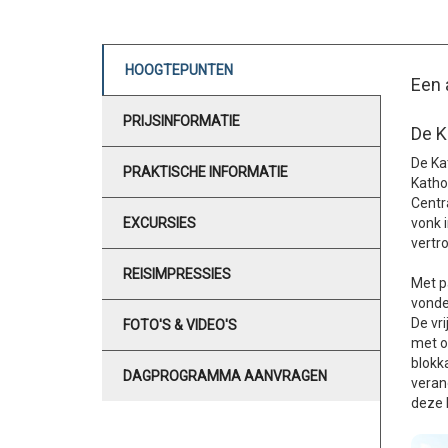
HOOGTEPUNTEN
Een 
PRIJSINFORMATIE
De K
De Ka
PRAKTISCHE INFORMATIE
Katho
Centr
EXCURSIES
vonk 
vertr
REISIMPRESSIES
Met pa
vonde
De vr
FOTO'S & VIDEO'S
met o
blokk
DAGPROGRAMMA AANVRAGEN
veran
deze 