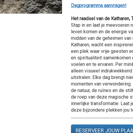
Dagprogramma aanvragen!
Het raadsel van de Katharen, 
Stap in en laat je meevoeren 
leven komen en de energie van
midden van de geheimen van d
Katharen, wacht een inspirerende
een plek waar vrije geesten e
en spiritualiteit samenkomen e
voelen en te ervaren. Per mi
alleen visueel indrukwekkend z
uitstralen. Elke dag brengt n
momenten van verwondering. 
de natuur, de ruïnes en de sti
de roep van deze magische str
innerlijke transformatie. Laat 
deze bijzondere plekken jou t
RESERVEER JOUW PLA