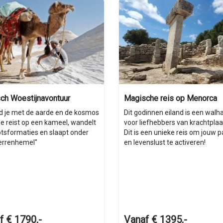
ch Woestijnavontuur
Magische reis op Menorca
d je met de aarde en de kosmos
Dit godinnen eiland is een walha
 je reist op een kameel, wandelt
voor liefhebbers van krachtplaa
otsformaties en slaapt onder
Dit is een unieke reis om jouw p
errenhemel"
en levenslust te activeren!
f € 1790,-
Vanaf € 1395,-